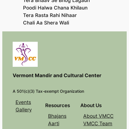
Tera Bhaav Se Bhog Lagaun
Poodi Halwa Chana Khilaun
Tera Rasta Rahi Nihaar
Chali Aa Shera Wali
Vermont Mandir and Cultural Center
A 501(c)(3) Tax-exempt Organization
Events
Resources
About Us
Gallery
Bhajans
About VMCC
Aarti
VMCC Team